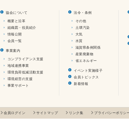
協会について
法令・条例
概要と沿革
その他
組織図・役員紹介
土壌汚染
情報公開
大気
会員一覧
水質
滋賀県条例関係
事業案内
産業廃棄物
コンプライアンス支援
省エネルギー
地域連携事業
イベント実施様子
環境負荷低減活動支援
会員トピックス
環境経営の支援
新着情報
事業サポート
会員ログイン
サイトマップ
リンク集
プライバシーポリシ