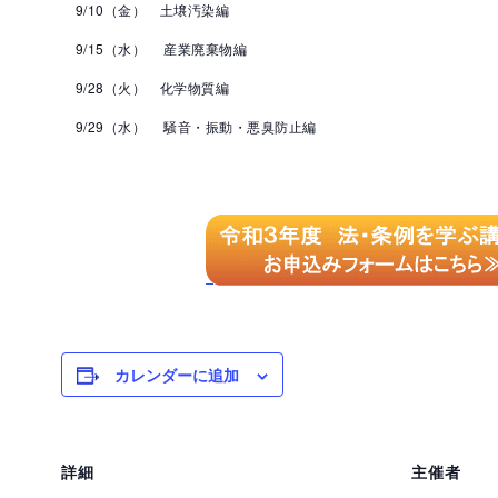
9/10（金） 土壌汚染編
9/15（水） 産業廃棄物編
9/28（火） 化学物質編
9/29（水） 騒音・振動・悪臭防止編
カレンダーに追加
詳細
主催者