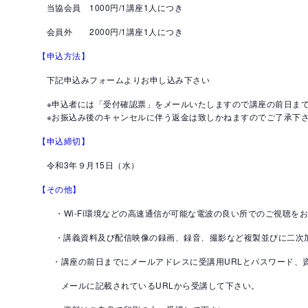
当協会員 1000円/1講座1人につき
会員外 2000円/1講座1人につき
【申込方法】
下記申込みフォームよりお申し込み下さい
※申込者には「受付確認票」をメールいたしますので講座の前日まで
※お振込み後のキャンセルに伴う返金は致しかねますのでご了承下
【申込締切】
令和3年９月15日（水）
【その他】
・Wi-Fi環境などの高速通信が可能な電波の良い所でのご視聴を
・講義資料及び配信映像の録画、録音、撮影など複製並びに二次加
・講座の前日までにメールアドレスに受講用URLとパスワード、
メールに記載されているURLから受講して下さい。