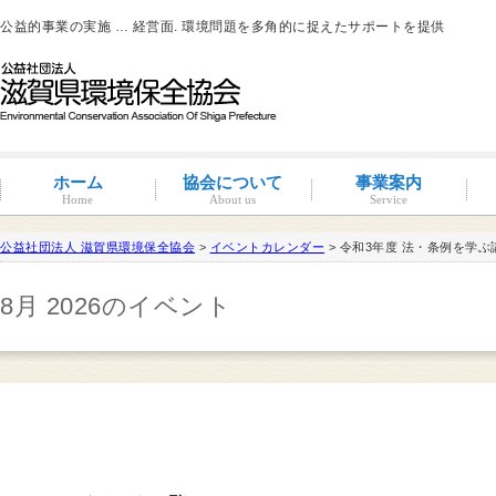
公益的事業の実施 … 経営面. 環境問題を多角的に捉えたサポートを提供
ホーム
協会について
事業案内
Home
About us
Service
公益社団法人 滋賀県環境保全協会
>
イベントカレンダー
> 令和3年度 法・条例を学
滋賀環境管理アドバイザー
8月 2026のイベント
概要と沿革
組織図・役員紹介
情報公開
コンプライアンス
コンプライアンス支援
地域連携事業
環境負荷低減活動支援
環境経営の支援
事業サポート
水処理分科会
派遣事業
水質
大気
土壌汚染
産業廃棄物
騒音・振動・悪臭防止
省エネルギー
ISO14001
その他
滋賀県条例関係
有機物分解装置
自動手洗い乾燥装置
新クリラック処理
会員一覧
入会案内
会員の特典