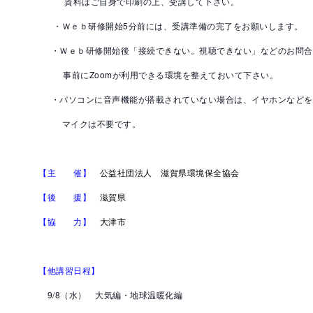
資料はご自身で印刷の上、受講して下さい。
・Ｗｅｂ研修開始5分前には、受講準備の完了をお願いします。
・Ｗｅｂ研修開始後「接続できない。視聴できない」などのお問合
事前にZoomが利用できる環境を整えておいて下さい。
・パソコンに音声機能が搭載されていない場合は、イヤホンなどを
マイクは不要です。
【主 催】
公益社団法人 滋賀県環境保全協会
【後 援】
滋賀県
【協 力】
大津市
【他講習日程】
9/8（水） 大気編・地球温暖化編