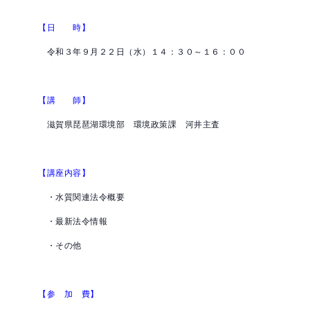
【日 時】
令和３年９月２２日（水）１４：３０～１６：００
【講 師】
滋賀県琵琶湖環境部 環境政策課 河井主査
【講座内容】
・水質関連法令概要
・最新法令情報
・その他
【参 加 費】