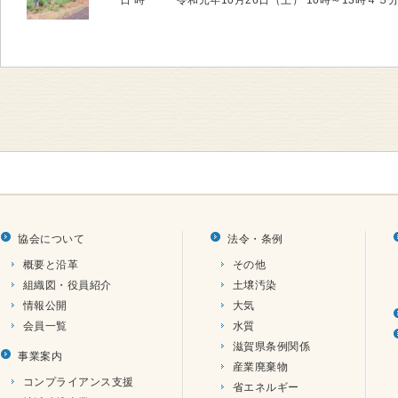
日 時 令和元年10月26日（土） 10時～13時４５分 
協会について
法令・条例
概要と沿革
その他
組織図・役員紹介
土壌汚染
情報公開
大気
会員一覧
水質
滋賀県条例関係
事業案内
産業廃棄物
コンプライアンス支援
省エネルギー