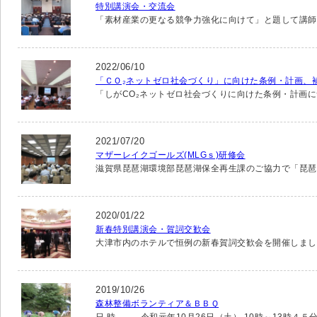
特別講演会・交流会
「素材産業の更なる競争力強化に向けて」と題して講師
2022/06/10
「ＣＯ₂ネットゼロ社会づくり」に向けた条例・計画、
「しがCO₂ネットゼロ社会づくりに向けた条例・計画に
2021/07/20
マザーレイクゴールズ(MLGｓ)研修会
滋賀県琵琶湖環境部琵琶湖保全再生課のご協力で「琵琶湖
2020/01/22
新春特別講演会・賀詞交歓会
大津市内のホテルで恒例の新春賀詞交歓会を開催しまし
2019/10/26
森林整備ボランティア＆ＢＢＱ