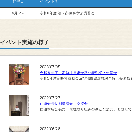
開催日
イベント名
9月 2～
令和8年度 法・条例を学ぶ講習会
イベント実施の様子
2023/07/05
令和５年度 定時社員総会及び表彰式・交流会
令和5年度定時社員総会及び滋賀県環境保全協会長表彰
2022/07/27
仁連会長特別講演会・交流会
仁連孝昭会長に「環境取り組みの新たな次元」と題し
2022/06/28