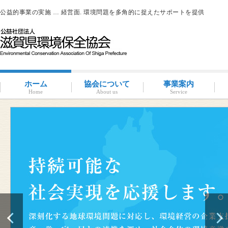
公益的事業の実施 … 経営面. 環境問題を多角的に捉えたサポートを提供
ホーム
協会について
事業案内
Home
About us
Service
滋賀環境管理アドバイザー
概要と沿革
組織図・役員紹介
情報公開
コンプライアンス
コンプライアンス支援
地域連携事業
環境負荷低減活動支援
環境経営の支援
事業サポート
水処理分科会
派遣事業
水質
大気
土壌汚染
産業廃棄物
騒音・振動・悪臭防止
省エネルギー
ISO14001
その他
滋賀県条例関係
有機物分解装置
自動手洗い乾燥装置
新クリラック処理
会員一覧
入会案内
会員の特典