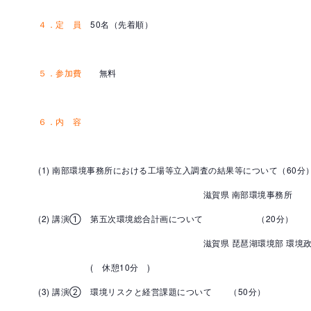
４．定 員
50名（先着順）
５．参加費
無料
６．内 容
(1) 南部環境事務所における工場等立入調査の結果等について（60分
滋賀県 南部環境事務所
(2) 講演① 第五次環境総合計画について （20分）
滋賀県 琵琶湖環境部 環境政
( 休憩10分 )
(3) 講演② 環境リスクと経営課題について （50分）