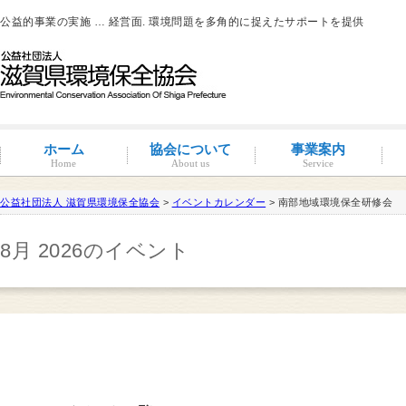
公益的事業の実施 … 経営面. 環境問題を多角的に捉えたサポートを提供
ホーム
協会について
事業案内
Home
About us
Service
公益社団法人 滋賀県環境保全協会
>
イベントカレンダー
> 南部地域環境保全研修会
滋賀環境管理アドバイザー
8月 2026のイベント
概要と沿革
組織図・役員紹介
情報公開
コンプライアンス
コンプライアンス支援
地域連携事業
環境負荷低減活動支援
環境経営の支援
事業サポート
水処理分科会
派遣事業
水質
大気
土壌汚染
産業廃棄物
騒音・振動・悪臭防止
省エネルギー
ISO14001
その他
滋賀県条例関係
有機物分解装置
自動手洗い乾燥装置
新クリラック処理
会員一覧
入会案内
会員の特典