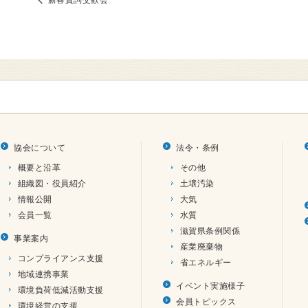
協会について
法令・条例
概要と沿革
その他
組織図・役員紹介
土壌汚染
情報公開
大気
会員一覧
水質
滋賀県条例関係
事業案内
産業廃棄物
コンプライアンス支援
省エネルギー
地域連携事業
イベント実施様子
環境負荷低減活動支援
会員トピックス
環境経営の支援