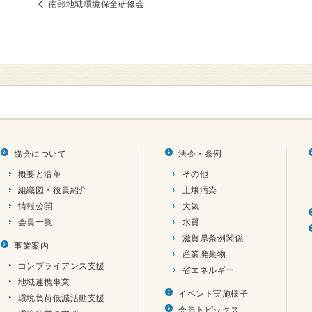
南部地域環境保全研修会
協会について
法令・条例
概要と沿革
その他
組織図・役員紹介
土壌汚染
情報公開
大気
会員一覧
水質
滋賀県条例関係
事業案内
産業廃棄物
コンプライアンス支援
省エネルギー
地域連携事業
イベント実施様子
環境負荷低減活動支援
会員トピックス