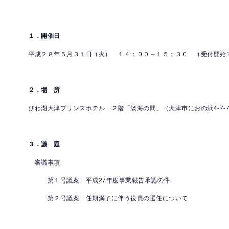
１．開催日
平成２８年５月３１日（火） １４：００～１５：３０ （受付開始1
２．場 所
びわ湖大津プリンスホテル ２階「淡海の間」（大津市におの浜4-7-
３．議 題
審議事項
第１号議案 平成27年度事業報告承認の件
第２号議案 任期満了に伴う役員の選任について