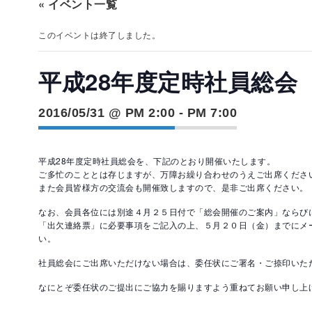
« イベント一覧
このイベントは終了しました。
平成28年度定時社員総会
2016/05/31 @ PM 2:00
-
PM 7:00
平成28年度定時社員総会を、下記のとおり開催いたします。
ご多忙のこととは存じますが、万障お繰り合わせのうえご出席くださ
また会員皆様方の交流会も開催致しますので、是非ご出席ください。
なお、会員各位には別途４月２５日付で「総会開催のご案内」ならび
「出欠連絡票」に必要事項をご記入の上、５月２０日（金）までにメ
い。
社員総会にご出席いただけない場合は、委任状にご署名・ご捺印いた
なにとぞ委任状のご提出にご協力を賜りますよう重ねてお願い申し上