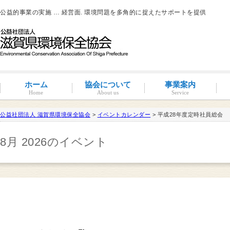
公益的事業の実施 … 経営面. 環境問題を多角的に捉えたサポートを提供
ホーム
協会について
事業案内
Home
About us
Service
公益社団法人 滋賀県環境保全協会
>
イベントカレンダー
> 平成28年度定時社員総会
滋賀環境管理アドバイザー
8月 2026のイベント
概要と沿革
組織図・役員紹介
情報公開
コンプライアンス
コンプライアンス支援
地域連携事業
環境負荷低減活動支援
環境経営の支援
事業サポート
水処理分科会
派遣事業
水質
大気
土壌汚染
産業廃棄物
騒音・振動・悪臭防止
省エネルギー
ISO14001
その他
滋賀県条例関係
有機物分解装置
自動手洗い乾燥装置
新クリラック処理
会員一覧
入会案内
会員の特典