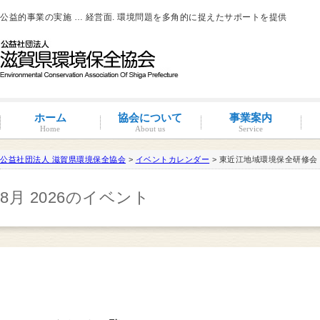
公益的事業の実施 … 経営面. 環境問題を多角的に捉えたサポートを提供
ホーム
協会について
事業案内
Home
About us
Service
公益社団法人 滋賀県環境保全協会
>
イベントカレンダー
> 東近江地域環境保全研修会
滋賀環境管理アドバイザー
8月 2026のイベント
概要と沿革
組織図・役員紹介
情報公開
コンプライアンス
コンプライアンス支援
地域連携事業
環境負荷低減活動支援
環境経営の支援
事業サポート
水処理分科会
派遣事業
水質
大気
土壌汚染
産業廃棄物
騒音・振動・悪臭防止
省エネルギー
ISO14001
その他
滋賀県条例関係
有機物分解装置
自動手洗い乾燥装置
新クリラック処理
会員一覧
入会案内
会員の特典