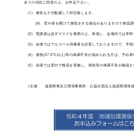
全ての項目に同意の上、お申込下さい。
(1) 換気も十分配慮して対応致します。
(尚、窓や扉を開けて換気をする場合がありますので体温調整
(2) 受講者は必ずマスクを着用の上、来場し、会場内では常時
(3) 会場ではアルコール消毒液を設置しておりますので、手指
(4) 発熱(37.5℃以上)等の体調不良が認められる方は、予め
(5) 会場では受付で検温を実施し、発熱等の体調不良が確認さ
○主催 滋賀県東近江環境事務所・公益社団法人滋賀県環境保