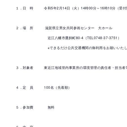
１．日 時 令和5年2月14日（火）14時00分～16時10分（受付開
２．場 所 滋賀県立男女共同参画センター 大ホール
近江八幡市鷹飼町80-4（TEL0748-37-3751）
※できるだけ公共交通機関の御利用をお願いいたし
３．対象者 東近江地域管内事業所の環境管理の責任者・担当者
４．定 員 100名（先着順）
５．参加費 無料
６．内 容