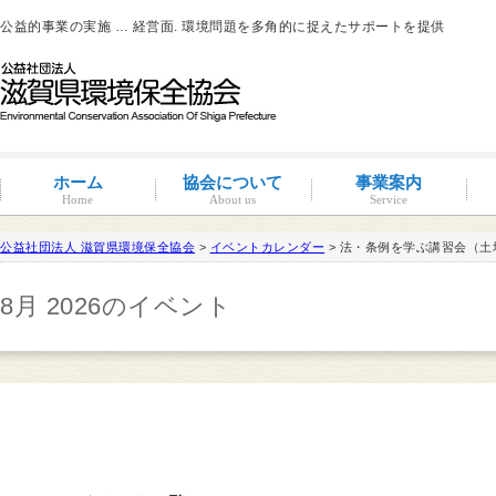
公益的事業の実施 … 経営面. 環境問題を多角的に捉えたサポートを提供
ホーム
協会について
事業案内
Home
About us
Service
公益社団法人 滋賀県環境保全協会
>
イベントカレンダー
> 法・条例を学ぶ講習会（土
滋賀環境管理アドバイザー
8月 2026のイベント
概要と沿革
組織図・役員紹介
情報公開
コンプライアンス
コンプライアンス支援
地域連携事業
環境負荷低減活動支援
環境経営の支援
事業サポート
水処理分科会
派遣事業
水質
大気
土壌汚染
産業廃棄物
騒音・振動・悪臭防止
省エネルギー
ISO14001
その他
滋賀県条例関係
有機物分解装置
自動手洗い乾燥装置
新クリラック処理
会員一覧
入会案内
会員の特典