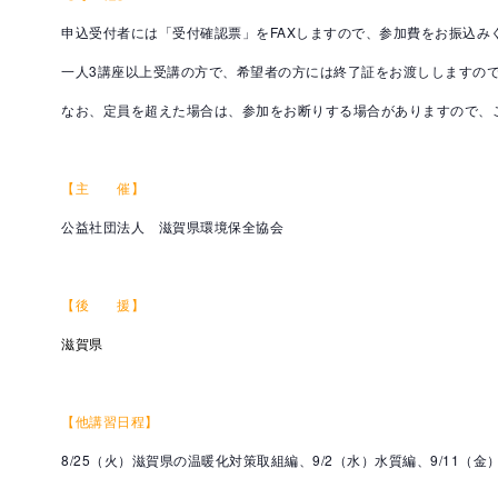
申込受付者には「受付確認票」をFAXしますので、参加費をお振込み
一人3講座以上受講の方で、希望者の方には終了証をお渡ししますの
なお、定員を超えた場合は、参加をお断りする場合がありますので、
【主 催】
公益社団法人 滋賀県環境保全協会
【後 援】
滋賀県
【他講習日程】
8/25（火）滋賀県の温暖化対策取組編、9/2（水）水質編、9/11（金