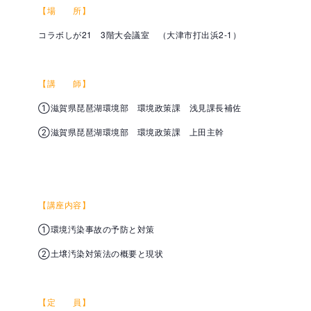
【場 所】
コラボしが21 3階大会議室 （大津市打出浜2-1）
【講 師】
①滋賀県琵琶湖環境部 環境政策課 浅見課長補佐
②滋賀県琵琶湖環境部 環境政策課 上田主幹
【講座内容】
①環境汚染事故の予防と対策
②土壌汚染対策法の概要と現状
【定 員】