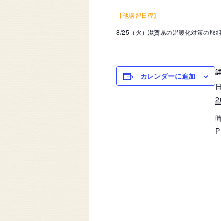
【他講習日程】
8/25（火）滋賀県の温暖化対策の取組
カレンダーに追加
日
2
時
P