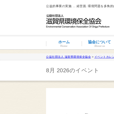
公益的事業の実施 … 経営面. 環境問題を多角
ホーム
協会について
Home
About us
公益社団法人 滋賀県環境保全協会
>
イベントカレ
滋賀環境管理アドバイザー
8月 2026のイベント
概要と沿革
組織図・役員紹介
情報公開
コンプライアンス
コンプライアンス支援
地域連携事業
環境負荷低減活動支援
環境経営の支援
事業サポート
水処理分科会
派遣事業
水質
大気
土壌汚染
産業廃棄物
騒音・振動・悪臭防止
省エネルギー
ISO14001
その他
滋賀県条例関係
有機物分解装置
自動手洗い乾燥装置
新クリラック処理
会員一覧
入会案内
会員の特典