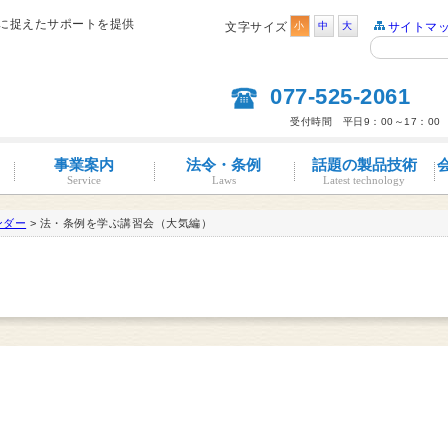
的に捉えたサポートを提供
文字サイズ
小
中
大
サイトマ
077-525-2061
受付時間 平日9：00～17：00
事業案内
法令・条例
話題の製品技術
Service
Laws
Latest technology
ンダー
> 法・条例を学ぶ講習会（大気編）