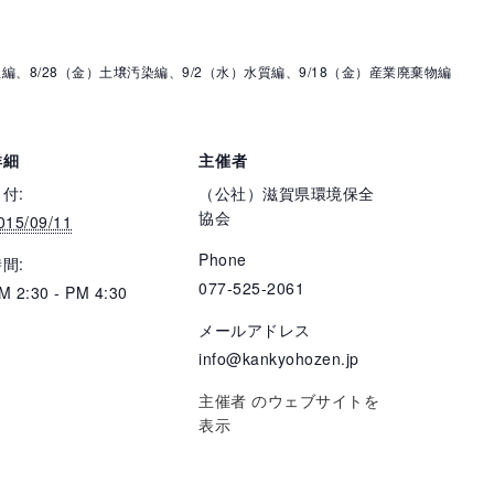
編、8/28（金）土壌汚染編、9/2（水）水質編、9/18（金）産業廃棄物編
詳細
主催者
付:
（公社）滋賀県環境保全
協会
015/09/11
Phone
間:
077-525-2061
M 2:30 - PM 4:30
メールアドレス
info@kankyohozen.jp
主催者 のウェブサイトを
表示