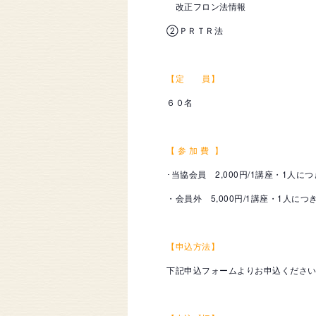
改正フロン法情報
②ＰＲＴＲ法
【定 員】
６０名
【 参 加 費 】
･当協会員 2,000円/1講座・1人につ
・会員外 5,000円/1講座・1人につ
【申込方法】
下記申込フォームよりお申込くださ