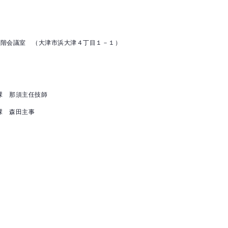
５階会議室 （大津市浜大津４丁目１－１）
課 那須主任技師
課 森田主事