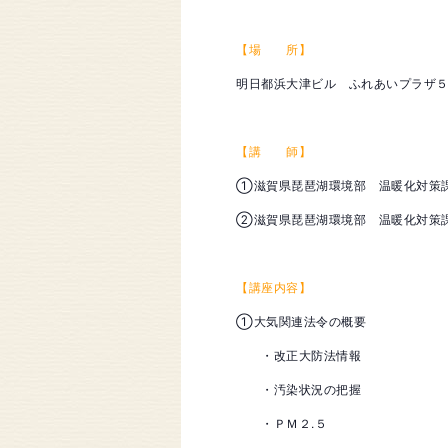
【場 所】
明日都浜大津ビル ふれあいプラザ
【講 師】
①滋賀県琵琶湖環境部 温暖化対策
②滋賀県琵琶湖環境部 温暖化対策
【講座内容】
①大気関連法令の概要
・改正大防法情報
・汚染状況の把握
・ＰＭ２.５