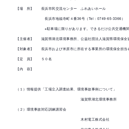
【場 所】 長浜市民交流センター ふれあいホール
長浜市地福寺町４番36号（Tel：0749-65-3366）
※駐車場に限りがあります。できるだけ公共交通機関での
【主催者】 滋賀県湖北環境事務所、公益社団法人滋賀県環境保全
【対象者】 長浜市および米原市に所在する事業所の環境保全担当
【定 員】 ５０名
【内 容】
（１）情報提供「工場立入調査結果、環境事故事例について」
滋賀県湖北環境事務所
（２）環境事故対応訓練講習会
木村電工株式会社