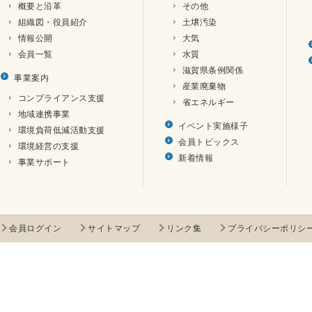
概要と沿革
その他
組織図・役員紹介
土壌汚染
情報公開
大気
会員一覧
水質
滋賀県条例関係
事業案内
産業廃棄物
コンプライアンス支援
省エネルギー
地域連携事業
イベント実施様子
環境負荷低減活動支援
会員トピックス
環境経営の支援
新着情報
事業サポート
会員ログイン
サイトマップ
リンク集
プライバシーポリシ