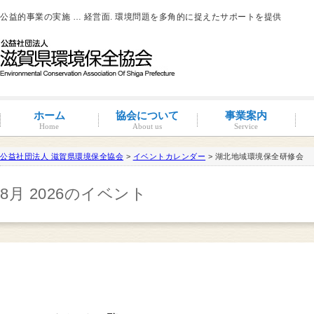
公益的事業の実施 … 経営面. 環境問題を多角的に捉えたサポートを提供
ホーム
協会について
事業案内
Home
About us
Service
公益社団法人 滋賀県環境保全協会
>
イベントカレンダー
> 湖北地域環境保全研修会
滋賀環境管理アドバイザー
8月 2026のイベント
概要と沿革
組織図・役員紹介
情報公開
コンプライアンス
コンプライアンス支援
地域連携事業
環境負荷低減活動支援
環境経営の支援
事業サポート
水処理分科会
派遣事業
水質
大気
土壌汚染
産業廃棄物
騒音・振動・悪臭防止
省エネルギー
ISO14001
その他
滋賀県条例関係
有機物分解装置
自動手洗い乾燥装置
新クリラック処理
会員一覧
入会案内
会員の特典