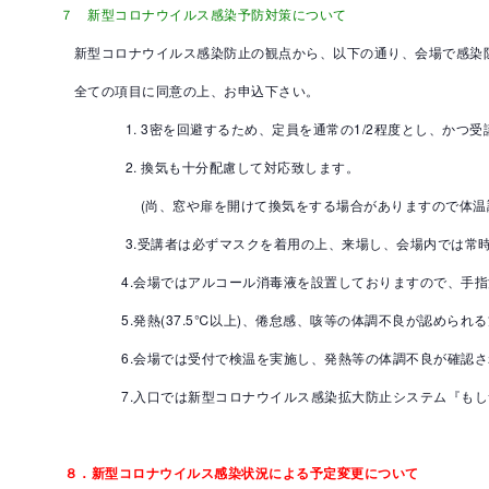
７ 新型コロナウイルス感染予防対策について
新型コロナウイルス感染防止の観点から、以下の通り、会場で感染
全ての項目に同意の上、お申込下さい。
1. 3密を回避するため、定員を通常の1/2程度とし、かつ受
2. 換気も十分配慮して対応致します。
(尚、窓や扉を開けて換気をする場合がありますので体温調整
3.受講者は必ずマスクを着用の上、来場し、会場内では常時
4.会場ではアルコール消毒液を設置しておりますので、手指
5.発熱(37.5℃以上)、倦怠感、咳等の体調不良が認められる
6.会場では受付で検温を実施し、発熱等の体調不良が確認され
7.入口では新型コロナウイルス感染拡大防止システム『もしサ
８．新型コロナウイルス感染状況による予定変更について