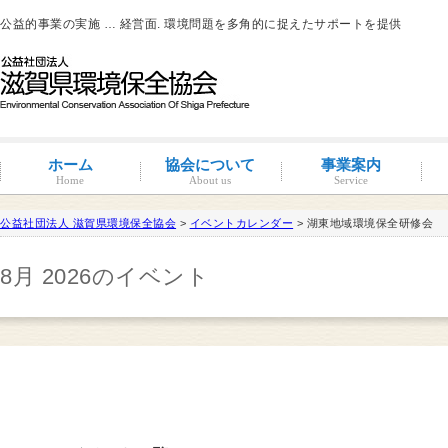
公益的事業の実施 … 経営面. 環境問題を多角的に捉えたサポートを提供
ホーム
協会について
事業案内
Home
About us
Service
公益社団法人 滋賀県環境保全協会
>
イベントカレンダー
> 湖東地域環境保全研修会
滋賀環境管理アドバイザー
8月 2026のイベント
概要と沿革
組織図・役員紹介
情報公開
コンプライアンス
コンプライアンス支援
地域連携事業
環境負荷低減活動支援
環境経営の支援
事業サポート
水処理分科会
派遣事業
水質
大気
土壌汚染
産業廃棄物
騒音・振動・悪臭防止
省エネルギー
ISO14001
その他
滋賀県条例関係
有機物分解装置
自動手洗い乾燥装置
新クリラック処理
会員一覧
入会案内
会員の特典