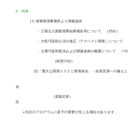
6 内容
(1) 湖東環境事務所より情報提供 滋賀
・工場立入調査指導結果報告等について （25分）
・大気汚染防止法の改正（アスベスト関係）について （
・土壌汚染対策法および関連条例の概要について （10
(休憩10分)
(2)「重大な環境リスクと環境保全」－自然災害への備えと減災
公益社団法人 滋賀県
会
（質疑応答） 環境アドバイザ
氏
※当日のプログラムに若干の変更が生じる場合があります。