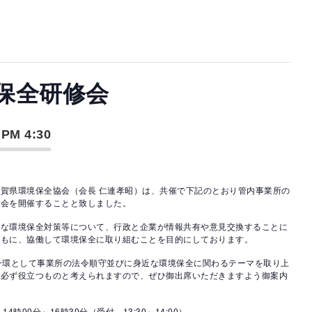
保全研修会
-
PM 4:30
賀県環境保全協会（会長 仁連孝昭）は、共催で下記のとおり管内事業所の
修会を開催することと致しました。
な環境保全対策等について、行政と企業が情報共有や意見交換することに
ともに、協働して環境保全に取り組むことを目的にしております。
一環として事業所の法令順守並びに身近な環境保全に関わるテーマを取り上
に必ず役立つものと考えられますので、ぜひ御出席いただきますよう御案内
時00分～16時30分（受付 13:30～14:00）