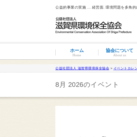
公益的事業の実施 … 経営面. 環境問題を多角
ホーム
協会について
Home
About us
公益社団法人 滋賀県環境保全協会
>
イベントカレ
滋賀環境管理アドバイザー
8月 2026のイベント
概要と沿革
組織図・役員紹介
情報公開
コンプライアンス
コンプライアンス支援
地域連携事業
環境負荷低減活動支援
環境経営の支援
事業サポート
水処理分科会
派遣事業
水質
大気
土壌汚染
産業廃棄物
騒音・振動・悪臭防止
省エネルギー
ISO14001
その他
滋賀県条例関係
有機物分解装置
自動手洗い乾燥装置
新クリラック処理
会員一覧
入会案内
会員の特典