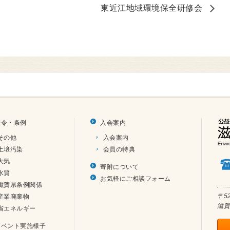
東近江地域環境保全研修会
法令・条例
入会案内
その他
入会案内
土壌汚染
会員の特典
大気
寄附について
水質
お気軽にご相談フォーム
滋賀県条例関係
〒52
産業廃棄物
滋賀
省エネルギー
イベント実施様子