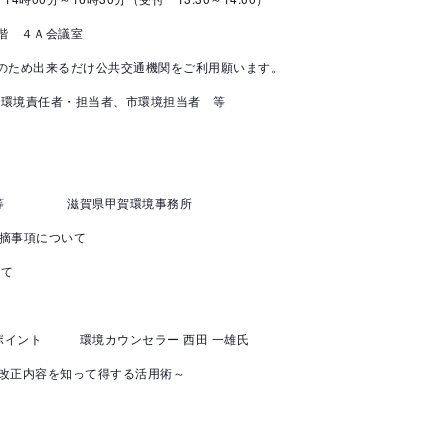
階 ４Ａ会議室
来るだけ公共交通機関をご利用願います。
環境責任者・担当者、市環境担当者 等
情報提供等 滋賀県甲賀環境事務所
事項について
て
て
のキーポイント 環境カウンセラー 西田 一雄氏
を知って得する活用術～
）