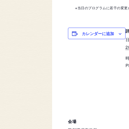
※当日のプログラムに若干の変更が
カレンダーに追加
日
2
時
P
会場