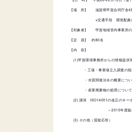
【場 所】 滋賀県甲賀合同庁舎4
※交通手段 環境配慮のため出
【対象者】 甲賀地域管内事業所の
【定 員】 約80名
【内 容】
(1)甲賀環境事務所からの
・工場・事業場立入調査の指摘
・水質関連法令の概要につい
・産業廃棄物の処理につい
(2) 講演 ISO14001の改正
～2015年度版改正内容
(3) その他（質疑応答