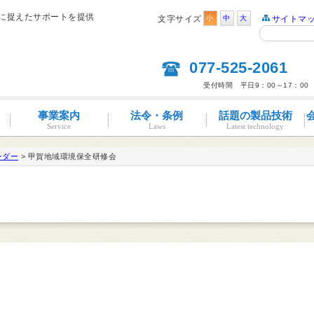
的に捉えたサポートを提供
文字サイズ
小
中
大
サイトマ
077-525-2061
受付時間 平日9：00～17：00
事業案内
法令・条例
話題の製品技術
Service
Laws
Latest technology
ンダー
> 甲賀地域環境保全研修会