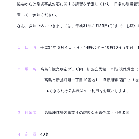
協会からは環境事故対応に関する講習を予定しており、日常の環境管
奮ってご参加ください。
なお、参加申込につきましては、平成31年２月25日(月)までにお願い
１．日 時
平成31年３月４日（月）14時00分～16時30分（受付 13
２．場 所
高島市観光物産プラザ内 新旭公民館 ２階 視聴覚室（電話07
高島市新旭町旭一丁目10番地1 JR新旭駅 西口より徒
※できるだけ公共機関のご利用をお願いします。
３．対象者
高島地域管内事業所の環境保全責任者・担当者等
４．定 員
40名