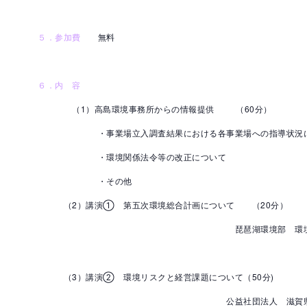
５．参加費
無料
６．内 容
（1）高島環境事務所からの情報提供 （60分）
・事業場立入調査結果における各事業場への指導状況に
・環境関係法令等の改正について
・その他
（2）講演① 第五次環境総合計画について （20分）
琵琶湖環境部 環境政
（3）講演② 環境リスクと経営課題について（50分)
公益社団法人 滋賀県環境保