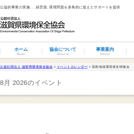
公益的事業の実施 … 経営面. 環境問題を多角的に捉えたサポートを提供
ホーム
協会について
事業案内
Home
About us
Service
公益社団法人 滋賀県環境保全協会
>
イベントカレンダー
> 高島地域環境保全研修会
滋賀環境管理アドバイザー
8月 2026のイベント
概要と沿革
組織図・役員紹介
情報公開
コンプライアンス
コンプライアンス支援
地域連携事業
環境負荷低減活動支援
環境経営の支援
事業サポート
水処理分科会
派遣事業
水質
大気
土壌汚染
産業廃棄物
騒音・振動・悪臭防止
省エネルギー
ISO14001
その他
滋賀県条例関係
有機物分解装置
自動手洗い乾燥装置
新クリラック処理
会員一覧
入会案内
会員の特典