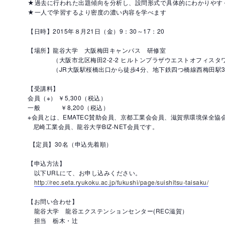
★過去に行われた出題傾向を分析し、設問形式で具体的にわかりやす
★一人で学習するより密度の濃い内容を学べます
【日時】2015年８月21日（金）9：30～17：20
【場所】龍谷大学 大阪梅田キャンパス 研修室
（大阪市北区梅田2-2-2 ヒルトンプラザウエストオフィスタワ
（JR大阪駅桜橋出口から徒歩4分、地下鉄四つ橋線西梅田駅3
【受講料】
会員（※） ￥5,300（税込）
一般 ￥8,200（税込）
※会員とは、EMATEC賛助会員、京都工業会会員、滋賀県環境保全協
尼崎工業会員、龍谷大学BIZ-NET会員です。
【定員】30名（申込先着順）
【申込方法】
以下URLにて、お申し込みください。
http://rec.seta.ryukoku.ac.jp/fukushi/page/suishitsu-taisaku/
【お問い合わせ】
龍谷大学 龍谷エクステンションセンター(REC滋賀）
担当 栃木・辻