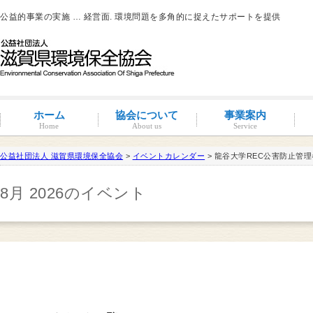
公益的事業の実施 … 経営面. 環境問題を多角的に捉えたサポートを提供
ホーム
協会について
事業案内
Home
About us
Service
公益社団法人 滋賀県環境保全協会
>
イベントカレンダー
> 龍谷大学REC公害防止
滋賀環境管理アドバイザー
8月 2026のイベント
概要と沿革
組織図・役員紹介
情報公開
コンプライアンス
コンプライアンス支援
地域連携事業
環境負荷低減活動支援
環境経営の支援
事業サポート
水処理分科会
派遣事業
水質
大気
土壌汚染
産業廃棄物
騒音・振動・悪臭防止
省エネルギー
ISO14001
その他
滋賀県条例関係
有機物分解装置
自動手洗い乾燥装置
新クリラック処理
会員一覧
入会案内
会員の特典