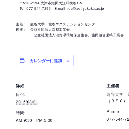
〒520-2194 大津市瀬田大江町横谷1-5
Tel: 077-544-7299 E-mail: rec@ad.ryukoku.ac.jp
主催： 龍谷大学 龍谷エクステンションセンター
後援： 公益社団法人京都工業会、
公益社団法人滋賀県環境保全協会、協同組合尼崎工業会
カレンダーに追加
詳細
主催者
日付:
龍谷大学 
（ＲＥＣ）
2015/08/21
Phone
時間:
077-544-7
AM 9:30 - PM 5:20