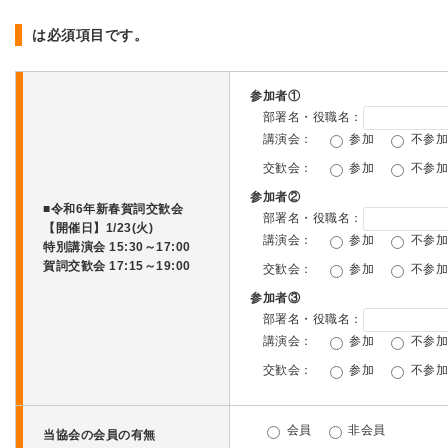
は必須項目です。
参加者①
部署名・役職名：
講演会：
参加
不参
交歓会：
参加
不参
参加者②
■令和6年新春賀詞交歓会
部署名・役職名：
【開催日】1/23(火)
講演会：
参加
不参
特別講演会 15:30～17:00
賀詞交歓会 17:15～19:00
交歓会：
参加
不参
参加者③
部署名・役職名：
講演会：
参加
不参
交歓会：
参加
不参
会員
非会員
当協会の会員の有無