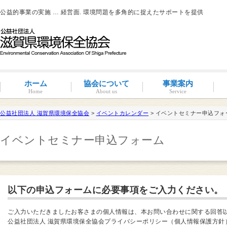
公益的事業の実施 … 経営面. 環境問題を多角的に捉えたサポートを提供
ホーム
協会について
事業案内
Home
About us
Service
公益社団法人 滋賀県環境保全協会
>
イベントカレンダー
> イベントセミナー申込フォ
滋賀環境管理アドバイザー
イベントセミナー申込フォーム
概要と沿革
組織図・役員紹介
情報公開
コンプライアンス
コンプライアンス支援
地域連携事業
環境負荷低減活動支援
環境経営の支援
事業サポート
水処理分科会
派遣事業
水質
大気
土壌汚染
産業廃棄物
騒音・振動・悪臭防止
省エネルギー
ISO14001
その他
滋賀県条例関係
有機物分解装置
自動手洗い乾燥装置
新クリラック処理
会員一覧
入会案内
会員の特典
以下の申込フォームに必要事項をご入力ください。
ご入力いただきましたお客さまの個人情報は、本お問い合わせに関する回答
公益社団法人 滋賀県環境保全協会プライバシーポリシー（個人情報保護方針