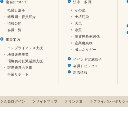
協会について
法令・条例
概要と沿革
その他
組織図・役員紹介
土壌汚染
情報公開
大気
会員一覧
水質
滋賀県条例関係
事業案内
産業廃棄物
コンプライアンス支援
省エネルギー
地域連携事業
イベント実施様子
環境負荷低減活動支援
会員トピックス
環境経営の支援
新着情報
事業サポート
会員ログイン
サイトマップ
リンク集
プライバシーポリシ