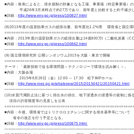
■内容：発表によると、排水規制の対象となる工場、事業場（特定事業場）の
平成26年3月末時点で約27万であり、前年度と比較すると約千減少
■詳細：
http://www.env.go.jp/press/100827.html
━━━━━━━━━━━━━━━━━━━━━━━━━━━━━━━━━━
(8)2013年度の温室効果ガスの総排出量、前年度比1.2%増 環境省と国立
=========================================================
■内容：2013年度の温室効果ガスの総排出量は14億800万t（二酸化
■詳細：
http://www.env.go.jp/press/100862.html
━━━━━━━━━━━━━━━━━━━━━━━━━━━━━━━━━━
(9) 国立環境研究所 公開シンポジウム2015を大阪・東京で開催
=========================================================
テーマ：「最新技術で迫る環境問題～テクノロジーで環境を読み解く～」
■内容：大阪会場
2015年6月26日（金）12:00 ～ 17:30 松下IMPホール
■詳細：
http://www.nies.go.jp/whatsnew/2015/20150421/20150421.html
━━━━━━━━━━━━━━━━━━━━━━━━━━━━━━━━━━
(10)水質汚濁防止法に基づく排出水の排出、地下浸透水の浸透等の規制に係
項目の許容限度等の見直しを公表
=========================================================
■内容：今後、環境省ではトリクロロエチレンに関する排水基準等について
省令の改正を行う予定となる。
■詳細：
http://www.env.go.jp/press/100875.html
━━━━━━━━━━━━━━━━━━━━━━━━━━━━━━━━━━