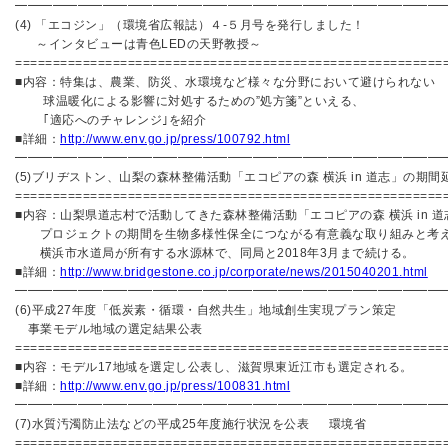
━━━━━━━━━━━━━━━━━━━━━━━━━━━━━━━━━━
(4) 「エコジン」（環境省広報誌）４-５月号を発行しました！
～インタビューは青色LEDの天野教授～
=========================================================
■内容：特集は、農業、防災、水環境など様々な分野において避けられない
球温暖化による影響に対処するための”処方箋”といえる、
｢適応へのチャレンジ｣を紹介
■詳細：
http://www.env.go.jp/press/100792.html
━━━━━━━━━━━━━━━━━━━━━━━━━━━━━━━━━━
(5)ブリヂストン、山梨の森林整備活動「エコピアの森 横浜 in 道志」の期間
=========================================================
■内容：山梨県道志村で活動してきた森林整備活動「エコピアの森 横浜 in 道
プロジェクトの期間を生物多様性保全につながる有意義な取り組みと考
横浜市水道局が所有する水源林で、同局と2018年3月まで続ける。
■詳細：
http://www.bridgestone.co.jp/corporate/news/2015040201.html
━━━━━━━━━━━━━━━━━━━━━━━━━━━━━━━━━━
(6)平成27年度「低炭素・循環・自然共生」地域創生実現プラン策定
事業モデル地域の選定結果公表
=========================================================
■内容：モデル17地域を選定し公表し、滋賀県東近江市も選定される。
■詳細：
http://www.env.go.jp/press/100831.html
━━━━━━━━━━━━━━━━━━━━━━━━━━━━━━━━━━
(7)水質汚濁防止法などの平成25年度施行状況を公表 環境省
=========================================================