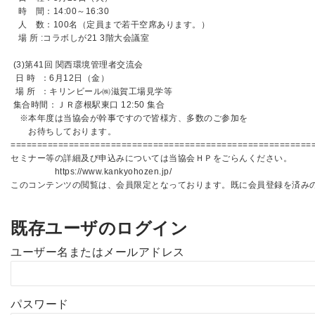
時 間：14:00～16:30
人 数：100名（定員まで若干空席あります。）
場 所 :コラボしが21 3階大会議室
(3)第41回 関西環境管理者交流会
日 時 ：6月12日（金）
場 所 ：キリンビール㈱滋賀工場見学等
集合時間：ＪＲ彦根駅東口 12:50 集合
※本年度は当協会が幹事ですので皆様方、多数のご参加を
お待ちしております。
=========================================================
セミナー等の詳細及び申込みについては当協会ＨＰをごらんください。
https://www.kankyohozen.jp/
このコンテンツの閲覧は、会員限定となっております。既に会員登録を済み
既存ユーザのログイン
ユーザー名またはメールアドレス
パスワード