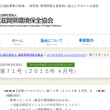
公益的事業の実施 … 経営面. 環境問題を多角的に捉えたサポートを提供
ホーム
協会について
事業案内
Home
About us
Service
公益社団法人 滋賀県環境保全協会
>
メールマガジンバックナンバー
> 第７１号（２０
滋賀環境管理アドバイザー
2015年4月30日
メールマガジンバックナンバー
概要と沿革
組織図・役員紹介
情報公開
コンプライアンス
コンプライアンス支援
地域連携事業
環境負荷低減活動支援
環境経営の支援
事業サポート
水処理分科会
派遣事業
水質
大気
土壌汚染
産業廃棄物
騒音・振動・悪臭防止
省エネルギー
ISO14001
その他
滋賀県条例関係
有機物分解装置
自動手洗い乾燥装置
新クリラック処理
会員一覧
入会案内
会員の特典
第７１号（２０１５年 ４月号）
□■□■□■【定期メールマガジン 第７１号（２０１５年 ４月号）】 □■□■□
《掲載項目》
・環境トピックス（最近の環境動向がわかる）
・＜法改正対応ダイジェストの今月号のトピックス＞
・セミナーやイベント情報開催のご案内 など