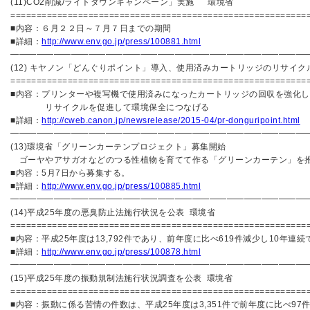
(11)CO2削減/ライトダウンキャンペーン」実施 環境省
=========================================================
■内容：６月２２日～７月７日までの期間
■詳細：
http://www.env.go.jp/press/100881.html
━━━━━━━━━━━━━━━━━━━━━━━━━━━━━━━━━━
(12) キヤノン「どんぐりポイント」導入、使用済みカートリッジのリサイク
=========================================================
■内容：プリンターや複写機で使用済みになったカートリッジの回収を強化し
リサイクルを促進して環境保全につなげる
■詳細：
http://cweb.canon.jp/newsrelease/2015-04/pr-donguripoint.html
━━━━━━━━━━━━━━━━━━━━━━━━━━━━━━━━━━
(13)環境省「グリーンカーテンプロジェクト」募集
ゴーヤやアサガオなどのつる性植物を育てて作る「グリーンカーテン」を
■内容：5月7日から募集する。
■詳細：
http://www.env.go.jp/press/100885.html
━━━━━━━━━━━━━━━━━━━━━━━━━━━━━━━━━━
(14)平成25年度の悪臭防止法施行状況を公表 環境省
=========================================================
■内容：平成25年度は13,792件であり、前年度に比べ619件減少し10年連続
■詳細：
http://www.env.go.jp/press/100878.html
━━━━━━━━━━━━━━━━━━━━━━━━━━━━━━━━━━
(15)平成25年度の振動規制法施行状況調査を公表 環境省
=========================================================
■内容：振動に係る苦情の件数は、平成25年度は3,351件で前年度に比べ97