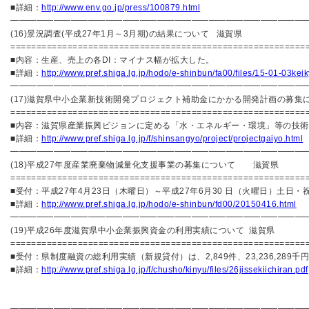
■詳細：
http://www.env.go.jp/press/100879.html
━━━━━━━━━━━━━━━━━━━━━━━━━━━━━━━━━━
(16)景況調査(平成27年1月～3月期)の結果について 滋賀県
=========================================================
■内容：生産、売上の各DI：マイナス幅が拡大した。
■詳細：
http://www.pref.shiga.lg.jp/hodo/e-shinbun/fa00/files/15-01-03kei
━━━━━━━━━━━━━━━━━━━━━━━━━━━━━━━━━━
(17)滋賀県中小企業新技術開発プロジェクト補助金にかかる開発計画の募集
=========================================================
■内容：滋賀県産業振興ビジョンに定める「水・エネルギー・環境」等の技術
■詳細：
http://www.pref.shiga.lg.jp/f/shinsangyo/project/projectgaiyo.html
━━━━━━━━━━━━━━━━━━━━━━━━━━━━━━━━━━
(18)平成27年度産業廃棄物減量化支援事業の募集について 滋賀県
=========================================================
■受付：平成27年4月23日（木曜日）～平成27年6月30 日（火曜日）土日・
■詳細：
http://www.pref.shiga.lg.jp/hodo/e-shinbun/fd00/20150416.html
━━━━━━━━━━━━━━━━━━━━━━━━━━━━━━━━━━
(19)平成26年度滋賀県中小企業振興資金の利用実績について 滋賀県
=========================================================
■受付：県制度融資の総利用実績（新規貸付）は、2,849件、23,236,289千
■詳細：
http://www.pref.shiga.lg.jp/f/chusho/kinyu/files/26jissekiichiran.pdf