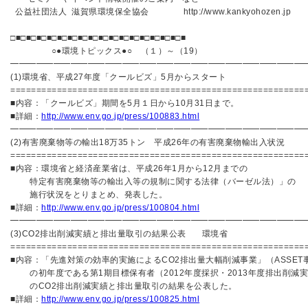
公益社団法人 滋賀県環境保全協会 http://www.kankyohozen.j
□■□■□■□■□■□■□■□■□■□■□■□■□■□■□■□■□■
○●環境トピックス●○ （１）～（19）
━━━━━━━━━━━━━━━━━━━━━━━━━━━━━━━━━━
(1)環境省、平成27年度「クールビズ」5月からスタート
=========================================================
■内容：「クールビズ」期間を5月１日から10月31日まで。
■詳細：
http://www.env.go.jp/press/100883.html
━━━━━━━━━━━━━━━━━━━━━━━━━━━━━━━━━━
(2)有害廃棄物等の輸出18万35トン 平成26年の有害廃棄物輸出入状況
=========================================================
■内容：環境省と経済産業省は、平成26年1月から12月までの
特定有害廃棄物等の輸出入等の規制に関する法律（バーゼル法）」の
施行状況をとりまとめ、発表した。
■詳細：
http://www.env.go.jp/press/100804.html
━━━━━━━━━━━━━━━━━━━━━━━━━━━━━━━━━━
(3)CO2排出削減実績と排出量取引の結果公表 環境省
=========================================================
■内容：「先進対策の効率的実施によるCO2排出量大幅削減事業」（ASSET
の初年度である第1期目標保有者（2012年度採択・2013年度排出削減
のCO2排出削減実績と排出量取引の結果を公表した。
■詳細：
http://www.env.go.jp/press/100825.html