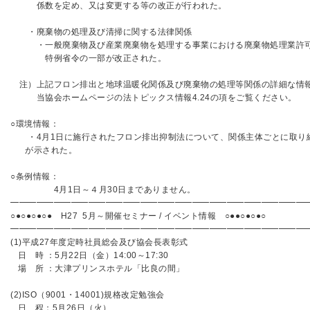
係数を定め、又は変更する等の改正が行われた。
・廃棄物の処理及び清掃に関する法律関係
・一般廃棄物及び産業廃棄物を処理する事業における廃棄物処理業許
特例省令の一部が改正された。
注）上記フロン排出と地球温暖化関係及び廃棄物の処理等関係の詳細な情
当協会ホームページの法トピックス情報4.24の項をご覧ください。
○環境情報：
・4月1日に施行されたフロン排出抑制法について、関係主体ごとに取り
が示された。
○条例情報：
4月1日～４月30日までありません。
━━━━━━━━━━━━━━━━━━━━━━━━━━━━━━━━━━
○●○●○●○● H27 5月～開催セミナー / イベント情報 ○●●○●○●○
━━━━━━━━━━━━━━━━━━━━━━━━━━━━━━━━
(1)平成27年度定時社員総会及び協会長表彰式
日 時 ：5月22日（金）14:00～17:30
場 所 ：大津プリンスホテル「比良の間」
(2)ISO（9001・14001)規格改定勉強会
日 程：5月26日（火）