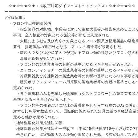
━━━━━━━━━━━━━━━━━━━━━━━━━━━━━━━━━━
☆★☆☆★☆★＜法改正対応ダイジェストのトピックス＞☆★☆☆★☆☆
━━━━━━━━━━━━━━━━━━━━━━━━━━━━━━━━━━
○官報情報：
・フロン排出抑制法関係
・指定製品の対象物、事業者に対して主務大臣等が報告を求めること
事項、立入検査の対象となる施設等が新たに規定された。
・大臣による勧告及び命令の対象となるフロン類又は指定製品の製造
要件、指定製品の適用外となるエアコンの構造等が規定された。
・環境大臣及び経済産業大臣が定めるフロン類の種類及びフロン類の
温暖化係数が規定された。
・フロン類の製造業者等の判断の基準となるべき事項が定められた。
・エアコンディショナーの製造業者等の判断の基準となるべき事項が定
・冷蔵機器及び冷凍機器の製造業者等の判断の基準となるべき事項が定
・硬質ポリウレタンフォーム用原液の製造業者等の判断の基準となる
定められた。
・専ら噴射材のみを充填した噴霧器（ダストブロワー）の製造業者等
基準となるべき事項が定められた。
・フロン類等の種類ごとに地球の温暖化をもたらす程度のCO2に係る
対する比を示す数値として、国際的に認められた知見に基づき経済産業
定める係数が定められた。
・地球温暖化対策推進法関係
地球温暖化対策推進法の一部改正 （平成25年法律第18号）及びCOP1
合意に伴い、温室効果ガスの種類が追加された他、各温室効果ガスの