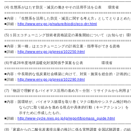
━━━━━━━━━━━━━━━━━━━━━━━━━━━━━━━━━━
(4) 生態系がはたす防災・減災の働きやその活用手法を公表 環境省
=========================================================
■内容：『生態系を活用した防災・減災に関する考え方』としてとりまとめた
■詳細：
http://www.env.go.jp/nature/biodic/eco-drr.html
━━━━━━━━━━━━━━━━━━━━━━━━━━━━━━━━━━
(5)１回エコチューニング技術者資格認定の募集開始について（お知らせ）環
=========================================================
■内容：第一種」はエコチューニングの計画立案・指導等ができる資格
■詳細：
http://www.env.go.jp/press/102250.html
━━━━━━━━━━━━━━━━━━━━━━━━━━━━━━━━━━
(6)平成28年度地球温暖化対策関係予算案を公表 環境省
=========================================================
■内容：中長期的な低炭素社会構築に向けて、対策・施策を総合的・計画的に
■詳細：
http://www.env.go.jp/press/102290.html
━━━━━━━━━━━━━━━━━━━━━━━━━━━━━━━━━━
(7)「物語で理解するバイオマス活用の進め方～分別・リサイクルから利用ま
=========================================================
■内容：国環研が、バイオマス循環を取り巻くマクロ動向やシステム検討時
ならびに取り組みを進める視点や具体的行動（キーアクション）を
示すために作成したもの。
■詳細：
http://www-cycle.nies.go.jp/jp/report/biomass_guide.html
━━━━━━━━━━━━━━━━━━━━━━━━━━━━━━━━━━
(8)「家庭からの二酸化炭素排出量の推計に係る実態調査 全国試験調査」の