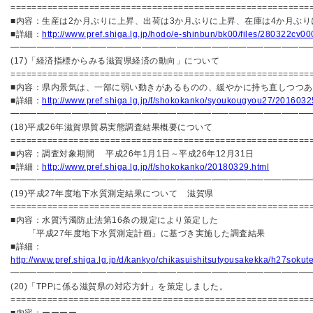
=========================================================
■内容：生産は2か月ぶりに上昇、出荷は3か月ぶりに上昇、在庫は4か月ぶり
■詳細：
http://www.pref.shiga.lg.jp/hodo/e-shinbun/bk00/files/280322cv00
━━━━━━━━━━━━━━━━━━━━━━━━━━━━━━━━━━
(17)「経済指標からみる滋賀県経済の動向」について
=========================================================
■内容：県内景気は、一部に弱い動きがあるものの、緩やかに持ち直しつつあ
■詳細：
http://www.pref.shiga.lg.jp/f/shokokanko/syoukougyou27/2016032
━━━━━━━━━━━━━━━━━━━━━━━━━━━━━━━━━━
(18)平成26年滋賀県貿易実態調査結果概要について
=========================================================
■内容：調査対象期間 平成26年1月1日～平成26年12月31日
■詳細：
http://www.pref.shiga.lg.jp/f/shokokanko/20180329.html
━━━━━━━━━━━━━━━━━━━━━━━━━━━━━━━━━━
(19)平成27年度地下水質測定結果について 滋賀県
=========================================================
■内容：水質汚濁防止法第16条の規定により策定した
「平成27年度地下水質測定計画」に基づき実施した調査結果
■詳細：
http://www.pref.shiga.lg.jp/d/kankyo/chikasuishitsutyousakekka/h27sokut
━━━━━━━━━━━━━━━━━━━━━━━━━━━━━━━━━━
(20)「TPPに係る滋賀県の対応方針」を策定しました。
=========================================================