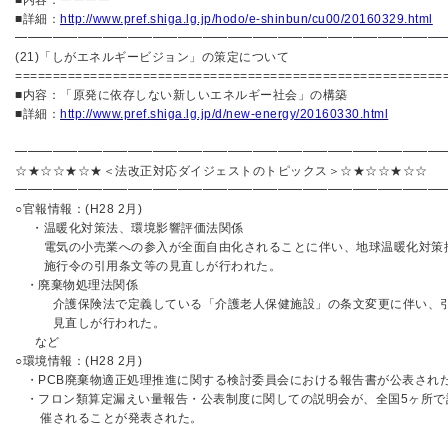
■内容：ーーーー
■詳細：
http://www.pref.shiga.lg.jp/hodo/e-shinbun/cu00/20160329.html
━━━━━━━━━━━━━━━━━━━━━━━━━━━━━━━━━━
(21)「しがエネルギービジョン」の策定について
=========================================================
■内容：「原発に依存しない新しいエネルギー社会」の構築
■詳細：
http://www.pref.shiga.lg.jp/d/new-energy/20160330.html
━━━━━━━━━━━━━━━━━━━━━━━━━━━━━━━━━━
☆★☆☆★☆★＜法改正対応ダイジェストのトピックス＞☆★☆☆★☆☆
━━━━━━━━━━━━━━━━━━━━━━━━━━━━━━━━━━
○官報情報：(H28 2月)
・温暖化対策法、環境影響評価法関係
電気の小売業への参入が全面自由化されることに伴い、地球温暖化対策
施行令の引用条文等の見直しが行われた。
・廃棄物処理法関係
介護保険法で定義している「介護老人保健施設」の条文変更に伴い、
見直しが行われた。
など
○環境情報：(H28 2月)
・PCB廃棄物適正処理推進に関する検討委員会における報告書が公表され
・フロン類算定漏えい量報告・公表制度に関しての説明会が、全国5ヶ所で
催されることが発表された。