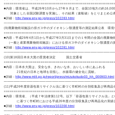
=========================================================
■内容：環境省は、平成26年10月から27年９月まで、全国10地方の約16,00
対象とした全国試験調査を実施し、その結果（速報値）をとりまとめ公
■詳細：
http://www.env.go.jp/press/102283.html
━━━━━━━━━━━━━━━━━━━━━━━━━━━━━━━━━━
(9)廃棄物焼却施設の排ガス中のダイオキシン類濃度等の測定結果公表 環境
=========================================================
■内容：平成26年4月1日から平成27年3月31日までの１年間の全国の廃棄物
（一般と産業廃棄物焼却施設）における排ガス中のダイオキシン類濃度
■詳細：
http://www.env.go.jp/press/102281.html
━━━━━━━━━━━━━━━━━━━━━━━━━━━━━━━━━━
(10)第18回日本水大賞の受賞者決定 国土交通省
=========================================================
■内容：日本水大賞は、安全な水、きれいな水、おいしい水にあふれる
21世紀の日本と地球を目指し、水循環の健全化に貢献。
■詳細：
http://www.mlit.go.jp/report/press/mizukokudo03_hh_000903.html
━━━━━━━━━━━━━━━━━━━━━━━━━━━━━━━━━━
(11)平成26年度容器包装リサイクル法に基づく市町村の分別収集及び再商品
=========================================================
■内容：環境省、（平成７年法律第112号。以下「容器包装リサイクル法」と
に基づく市町村における平成26年度の分別収集及び再商品化の実績
■詳細：
http://www.env.go.jp/press/102200.html
━━━━━━━━━━━━━━━━━━━━━━━━━━━━━━━━━━