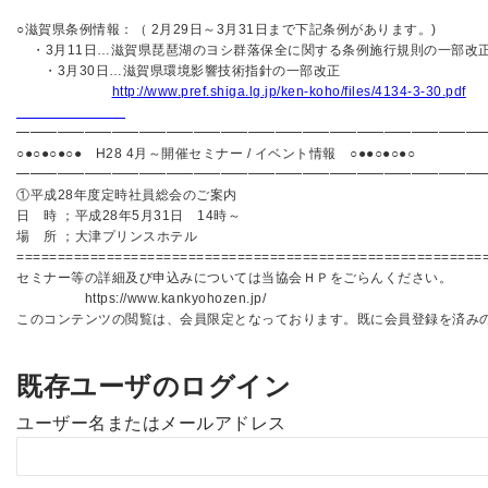
○滋賀県条例情報：（ 2月29日～3月31日まで下記条例があります。)
・3月11日…滋賀県琵琶湖のヨシ群落保全に関する条例施行規則の一部改
・3月30日…滋賀県環境影響技術指針の一部改正
http://www.pref.shiga.lg.jp/ken-koho/files/4134-3-30.pdf
━━━━━━━━━━━━━━━━━━━━━━━━━━━━━━━━━━
○●○●○●○● H28 4月～開催セミナー / イベント情報 ○●●○●○●○
━━━━━━━━━━━━━━━━━━━━━━━━━━━━━━━━
①平成28年度定時社員総会のご案内
日 時 ；平成28年5月31日 14時～
場 所 ；大津プリンスホテル
=========================================================
セミナー等の詳細及び申込みについては当協会ＨＰをごらんください。
https://www.kankyohozen.jp/
このコンテンツの閲覧は、会員限定となっております。既に会員登録を済み
既存ユーザのログイン
ユーザー名またはメールアドレス