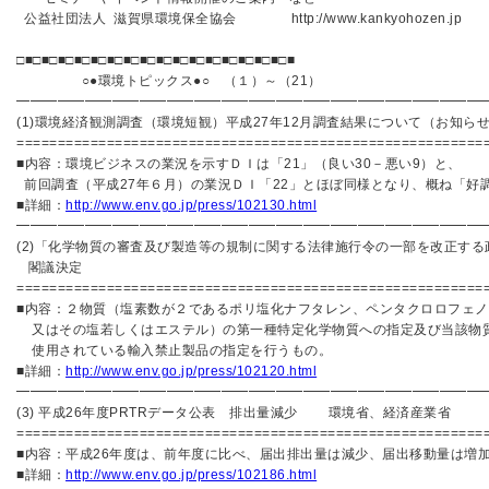
公益社団法人 滋賀県環境保全協会 http://www.kankyohozen.j
□■□■□■□■□■□■□■□■□■□■□■□■□■□■□■□■□■
○●環境トピックス●○ （１）～（21）
━━━━━━━━━━━━━━━━━━━━━━━━━━━━━━━━━━
(1)環境経済観測調査（環境短観）平成27年12月調査結果について（お知ら
=========================================================
■内容：環境ビジネスの業況を示すＤＩは「21」（良い30－悪い9）と、
前回調査（平成27年６月）の業況ＤＩ「22」とほぼ同様となり、概ね「好
■詳細：
http://www.env.go.jp/press/102130.html
━━━━━━━━━━━━━━━━━━━━━━━━━━━━━━━━━━
(2)「化学物質の審査及び製造等の規制に関する法律施行令の一部を改正する
閣議決定
=========================================================
■内容：２物質（塩素数が２であるポリ塩化ナフタレン、ペンタクロロフェノ
又はその塩若しくはエステル）の第一種特定化学物質への指定及び当該物
使用されている輸入禁止製品の指定を行うもの。
■詳細：
http://www.env.go.jp/press/102120.html
━━━━━━━━━━━━━━━━━━━━━━━━━━━━━━━━━━
(3) 平成26年度PRTRデータ公表 排出量減少 環境省、経済産業省
=========================================================
■内容：平成26年度は、前年度に比べ、届出排出量は減少、届出移動量は増
■詳細：
http://www.env.go.jp/press/102186.html