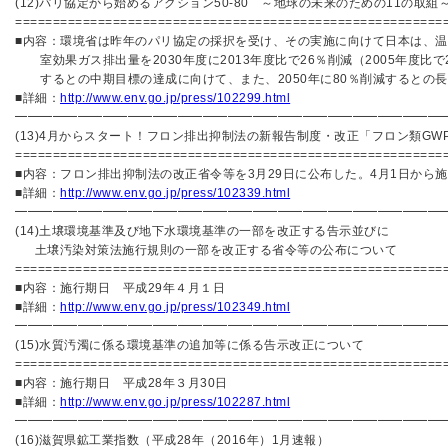
(12)パリ協定から始めるアクション50-80 ～地球の未来のための11の取組
=========================================================
■内容：環境省は昨年のパリ協定の採択を受け、その実施に向けて日本は、温
室効果ガス排出量を2030年度に2013年度比で26％削減（2005年度比で2
するとの中期目標の達成に向けて、また、2050年に80％削減するとの
■詳細：
http://www.env.go.jp/press/102299.html
━━━━━━━━━━━━━━━━━━━━━━━━━━━━━━━━━━
(13)4月からスタート！フロン排出抑制法の新報告制度・改正「フロン類GW
=========================================================
■内容：フロン排出抑制法の改正省令等を3月29日に公布した。4月1日から
■詳細：
http://www.env.go.jp/press/102339.html
━━━━━━━━━━━━━━━━━━━━━━━━━━━━━━━━━━
(14)土壌環境基準及び地下水環境基準の一部を改正する告示並びに
土壌汚染対策法施行規則の一部を改正する省令等の公布について
=========================================================
■内容：施行期日 平成29年４月１日
■詳細：
http://www.env.go.jp/press/102349.html
━━━━━━━━━━━━━━━━━━━━━━━━━━━━━━━━━━
(15)水質汚濁に係る環境基準の追加等に係る告示改正について
=========================================================
■内容：施行期日 平成28年３月30日
■詳細：
http://www.env.go.jp/press/102287.html
━━━━━━━━━━━━━━━━━━━━━━━━━━━━━━━━━━
(16)滋賀県鉱工業指数（平成28年（2016年）1月速報）