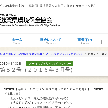
公益的事業の実施 … 経営面. 環境問題を多角的に捉えたサポートを提供
ホーム
協会について
事業案内
Home
About us
Service
公益社団法人 滋賀県環境保全協会
>
メールマガジンバックナンバー
> 第８２号（２０
滋賀環境管理アドバイザー
2016年3月31日
メールマガジンバックナンバー
概要と沿革
組織図・役員紹介
情報公開
コンプライアンス
コンプライアンス支援
地域連携事業
環境負荷低減活動支援
環境経営の支援
事業サポート
水処理分科会
派遣事業
水質
大気
土壌汚染
産業廃棄物
騒音・振動・悪臭防止
省エネルギー
ISO14001
その他
滋賀県条例関係
有機物分解装置
自動手洗い乾燥装置
新クリラック処理
会員一覧
入会案内
会員の特典
第８２号（２０１６年３月号)
□■□■□■【定期メールマガジン 第８２号（２０１６年３月号）】 □■□■□
《掲載項目》
・環境トピックス（最近の環境動向がわかる）
・＜法改正対応ダイジェストの今月号のトピックス＞
・セミナーやイベント情報開催のご案内 など