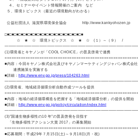
４、セミナーやイベント情報開催のご案内 など
５、環境トピックス（最近の環境動向がわかる）
公益社団法人 滋賀県環境保全協会 http://www.kankyohozen.j
□■□■□■□■□■□■□■□■□■□■□■□■□■□■□■□■□■
☆ ★ ☆ 環境トピックス ☆ ★ ☆ (１）～（９） /
━━━━━━━━━━━━━━━━━━━━━━━━━━━━━━━━━━
(1)環境省とキヤノンが「COOL CHOICE」の普及啓発で連携
=========================================================
■内容：今回キヤノン株式会社及びキヤノンマーケティングジャパン株式会社
連携施策を実施する
■詳細：
http://www.env.go.jp/press/104263.html
━━━━━━━━━━━━━━━━━━━━━━━━━━━━━━━━━━
(2)環境省、地域経済循環分析自動作成ツールを提供
=========================================================
■内容：地域の経済循環構造を把握する「地域経済循環分析」の提供を開始
■詳細：
http://www.env.go.jp/policy/circulation/index.html
━━━━━━━━━━━━━━━━━━━━━━━━━━━━━━━━━━
(3)”国連生物多様性の10 年”の普及啓発を目指す
「生物多様性アクション大賞 2017」の募集開始
=========================================================
■応募期間：平成29年７月15日(土)～９月18日(月・祝)