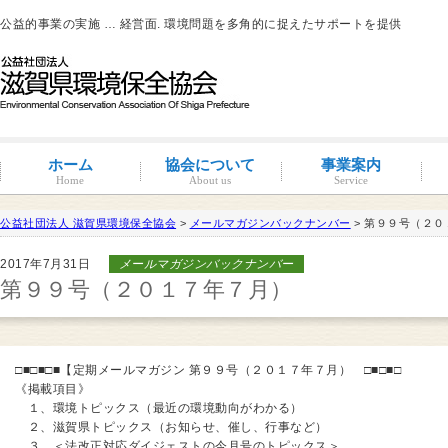
公益的事業の実施 … 経営面. 環境問題を多角的に捉えたサポートを提供
ホーム
協会について
事業案内
Home
About us
Service
公益社団法人 滋賀県環境保全協会
>
メールマガジンバックナンバー
> 第９９号（２
滋賀環境管理アドバイザー
2017年7月31日
メールマガジンバックナンバー
概要と沿革
組織図・役員紹介
情報公開
コンプライアンス
コンプライアンス支援
地域連携事業
環境負荷低減活動支援
環境経営の支援
事業サポート
水処理分科会
派遣事業
水質
大気
土壌汚染
産業廃棄物
騒音・振動・悪臭防止
省エネルギー
ISO14001
その他
滋賀県条例関係
有機物分解装置
自動手洗い乾燥装置
新クリラック処理
会員一覧
入会案内
会員の特典
第９９号（２０１７年７月）
□■□■□■【定期メールマガジン 第９９号（２０１７年７月） □■□■□
《掲載項目》
１、環境トピックス（最近の環境動向がわかる）
２、滋賀県トピックス（お知らせ、催し、行事など）
３、＜法改正対応ダイジェストの今月号のトピックス＞