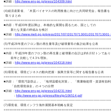
■詳細：
http://www.env.go.jp/press/104309.html
━━━━━━━━━━━━━━━━━━━━━━━━━━━━━━━━━━
(4)経済産業省、「木質バイオマスの利用推進に向けた共同研究会」報告書を
取りまとめ
=========================================================
■内容：平成30年度以降は、本格的な展開を図るため、国としての
新たな支援の枠組みを検討
■詳細：
http://www.meti.go.jp/press/2017/07/20170713001/20170713001-
━━━━━━━━━━━━━━━━━━━━━━━━━━━━━━━━━━
(5)平成28年度のフロン類の再生量等及び破壊量等の集計結果を公表
=========================================================
■内容：平成28年度のフロン類の再生量と破壊量の合計は約6,032トンであり
前年と比較して4.3％増加。
■詳細：
http://www.env.go.jp/press/104318.html
━━━━━━━━━━━━━━━━━━━━━━━━━━━━━━━━━━
(6)環境省、環境ビジネスの動向把握・振興方策等に関する報告書を公表
=========================================================
■内容：「環境汚染防止」、「地球温暖化対策」、「廃棄物処理・資源有効
「自然環境保全」の４つの分野
■詳細：
http://www.env.go.jp/press/104231.html
：
http://www.env.go.jp/press/files/jp/106514.pdf
━━━━━━━━━━━━━━━━━━━━━━━━━━━━━━━━━━
(7)環境省、環境インフラ海外展開基本戦略を策定
=========================================================