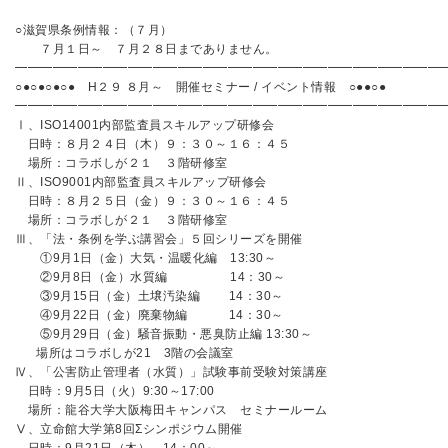
○滋賀県条例情報：（７月）
７月１日～ ７月２８日までありません。
━━━━━━━━━━━━━━━━━━━━━━━━━━━━━━━━━━
○●○●○●○● H２９ ８月～ 開催セミナー / イベント情報 ○●●○●
━━━━━━━━━━━━━━━━━━━━━━━━━━━━━━━━
Ⅰ、ISO14001内部監査員スキルアップ研修会
日時：８月２４日（木）９：３０～１６：４５
場所：コラボしが２１ ３階研修室
Ⅱ、ISO9001内部監査員スキルアップ研修会
日時：８月２５日（金）９：３０～１６：４５
場所：コラボしが２１ ３階研修室
Ⅲ、「法・条例を学ぶ講習会」５回シリーズを開催
①9月1日（金）大気・温暖化編 13:30～
②9月8日（金）水質編 14：30～
③9月15日（金）土壌汚染編 14：30～
④9月22日（金）廃棄物編 14：30～
⑤9月29日（金）騒音振動・悪臭防止編 13:30～
場所はコラボしが21 3階の会議室
Ⅳ、「公害防止管理者（水質）」試験事前受験対策講座
日時：9月5日（火）9:30～17:00
場所：龍谷大学大阪梅田キャンパス セミナールーム
Ⅴ、立命館大学第8回Σシンポジウム開催