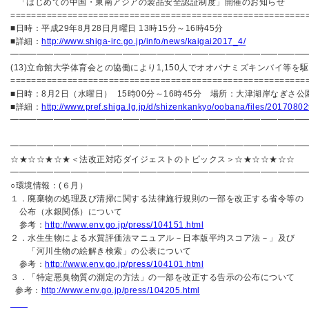
「はじめての中国・東南アジアの製品安全認証制度」開催のお知らせ
=========================================================
■日時：平成29年8月28日月曜日 13時15分～16時45分
■詳細：
http://www.shiga-irc.go.jp/info/news/kaigai2017_4/
━━━━━━━━━━━━━━━━━━━━━━━━━━━━━━━━━━
(13)立命館大学体育会との協働により1,150人でオオバナミズキンバイ等を
=========================================================
■日時：8月2日（水曜日） 15時00分～16時45分 場所：大津湖岸なぎさ公
■詳細：
http://www.pref.shiga.lg.jp/d/shizenkankyo/oobana/files/20170802
━━━━━━━━━━━━━━━━━━━━━━━━━━━━━━━━━━
━━━━━━━━━━━━━━━━━━━━━━━━━━━━━━━━━━
☆★☆☆★☆★＜法改正対応ダイジェストのトピックス＞☆★☆☆★☆☆
━━━━━━━━━━━━━━━━━━━━━━━━━━━━━━━━━━
○環境情報：(６月）
１．廃棄物の処理及び清掃に関する法律施行規則の一部を改正する省令等の
公布（水銀関係）について
参考：
http://www.env.go.jp/press/104151.html
２．水生生物による水質評価法マニュアル－日本版平均スコア法－」及び
「河川生物の絵解き検索」の公表について
参考：
http://www.env.go.jp/press/104101.html
３．「特定悪臭物質の測定の方法」の一部を改正する告示の公布について
参考：
http://www.env.go.jp/press/104205.html