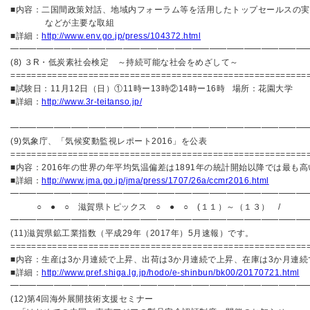
■内容：二国間政策対話、地域内フォーラム等を活用したトップセールスの実
などが主要な取組
■詳細：
http://www.env.go.jp/press/104372.html
━━━━━━━━━━━━━━━━━━━━━━━━━━━━━━━━━━
(8) ３R・低炭素社会検定 ～持続可能な社会をめざして～
=========================================================
■試験日：11月12日（日）①11時ー13時②14時ー16時 場所：花園大学
■詳細：
http://www.3r-teitanso.jp/
━━━━━━━━━━━━━━━━━━━━━━━━━━━━━━━━━━
(9)気象庁、「気候変動監視レポート2016」を公表
=========================================================
■内容：2016年の世界の年平均気温偏差は1891年の統計開始以降では最も高
■詳細：
http://www.jma.go.jp/jma/press/1707/26a/ccmr2016.html
━━━━━━━━━━━━━━━━━━━━━━━━━━━━━━━━━━
○ ● ○ 滋賀県トピックス ○ ● ○ (１１）～（１３） /
━━━━━━━━━━━━━━━━━━━━━━━━━━━━━━━━━━
(11)滋賀県鉱工業指数（平成29年（2017年）5月速報）です。
=========================================================
■内容：生産は3か月連続で上昇、出荷は3か月連続で上昇、在庫は3か月連続
■詳細：
http://www.pref.shiga.lg.jp/hodo/e-shinbun/bk00/20170721.html
━━━━━━━━━━━━━━━━━━━━━━━━━━━━━━━━━━
(12)第4回海外展開技術支援セミナー