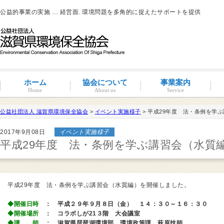
公益的事業の実施 … 経営面. 環境問題を多角的に捉えたサポートを提供
ホーム
協会について
事業案内
Home
About us
Service
公益社団法人 滋賀県環境保全協会
>
イベント実施様子
> 平成29年度 法・条例を学
滋賀環境管理アドバイザー
2017年9月08日
イベント実施様子
概要と沿革
組織図・役員紹介
情報公開
コンプライアンス
コンプライアンス支援
地域連携事業
環境負荷低減活動支援
環境経営の支援
事業サポート
水処理分科会
派遣事業
水質
大気
土壌汚染
産業廃棄物
騒音・振動・悪臭防止
省エネルギー
ISO14001
その他
滋賀県条例関係
有機物分解装置
自動手洗い乾燥装置
新クリラック処理
会員一覧
入会案内
会員の特典
平成29年度 法・条例を学ぶ講習会（水質
平成29年度 法・条例を学ぶ講習会（水質編）を開催しました。
◆開催日時
： 平成２
９
年
９
月
８
日（金） １
４
：３０～１６：
３０
◆開催場所
：
コラボしが
21
３階
大
会議室
◆講 師
： 滋賀県琵琶湖環境部
環境政策課 萩原技師