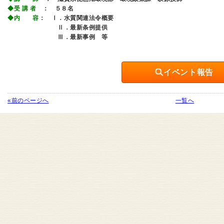
◆受 講 者
：
５８
名
◆内 容
： Ⅰ．水質関連法令概要
Ⅱ．最新条例提供
Ⅲ．最新事例 等
イベント報告
«前のページへ
一覧へ