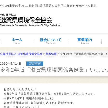
公益的事業の実施 … 経営面. 環境問題を多角的に捉えたサポートを提供
ホーム
協会について
事業案内
Home
About us
Service
公益社団法人 滋賀県環境保全協会
>
新着情報
> 令和2年版「滋賀県環境関係条例集」
滋賀環境管理アドバイザー
2020年5月14日
新着情報
概要と沿革
組織図・役員紹介
情報公開
コンプライアンス
コンプライアンス支援
地域連携事業
環境負荷低減活動支援
環境経営の支援
事業サポート
水処理分科会
派遣事業
水質
大気
土壌汚染
産業廃棄物
騒音・振動・悪臭防止
省エネルギー
ISO14001
その他
滋賀県条例関係
有機物分解装置
自動手洗い乾燥装置
新クリラック処理
会員一覧
入会案内
会員の特典
令和2年版「滋賀県環境関係条例集」いよい
お待たせいたしました！
令和2年版「滋賀県環境関係条例集」が6月1日から発売になります。
令和2年1月31日現在の情報をもとに
各種環境関連条例・規則が盛り込まれた最新版です。
是非、ご購入ください！！